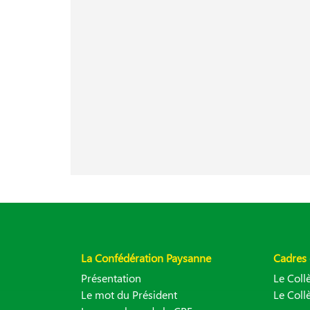
La Confédération Paysanne
Cadres 
Présentation
Le Col
Le mot du Président
Le Coll