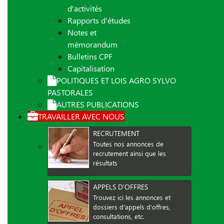
d'activités
Rapports d'études
Notes et
mémorandum
Bulletins CPF
Capitalisation
POLITIQUES ET LOIS AGRO SYLVO
PASTORALES
AUTRES PUBLICATIONS
TRAVAILLER AVEC NOUS
RECRUTEMENT
Toutes nos annonces de
recrutement ainsi que les
résultats
APPELS D'OFFRES
Trouvez ici les annonces et
dossiers d'appels d'offres,
consultations, etc.