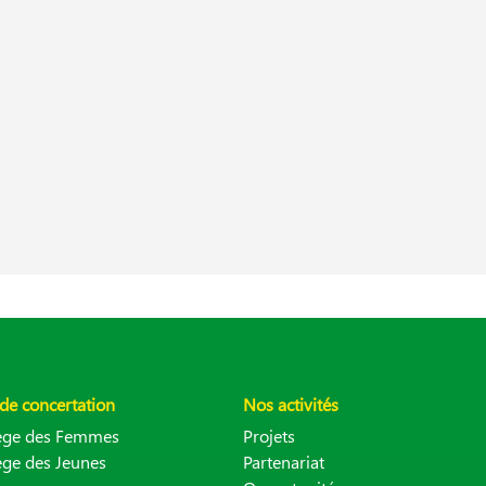
de concertation
Nos activités
lège des Femmes
Projets
ège des Jeunes
Partenariat