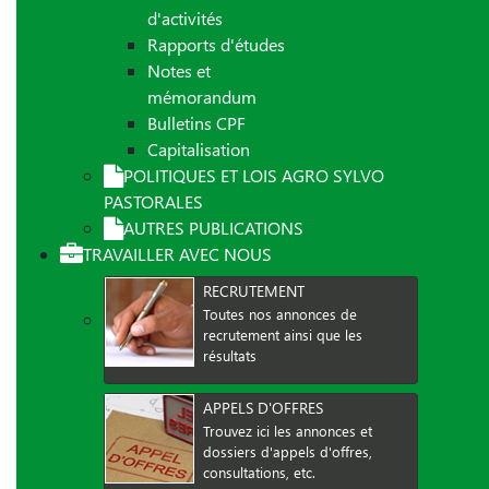
d'activités
Rapports d'études
Notes et
mémorandum
Bulletins CPF
Capitalisation
POLITIQUES ET LOIS AGRO SYLVO
PASTORALES
AUTRES PUBLICATIONS
TRAVAILLER AVEC NOUS
RECRUTEMENT
Toutes nos annonces de
recrutement ainsi que les
résultats
APPELS D'OFFRES
Trouvez ici les annonces et
dossiers d'appels d'offres,
consultations, etc.