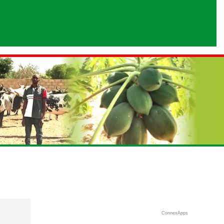
ConnexApps