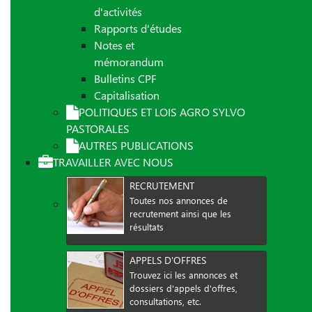
d'activités
Rapports d'études
Notes et
mémorandum
Bulletins CPF
Capitalisation
POLITIQUES ET LOIS AGRO SYLVO
PASTORALES
AUTRES PUBLICATIONS
TRAVAILLER AVEC NOUS
RECRUTEMENT
Toutes nos annonces de
recrutement ainsi que les
résultats
APPELS D'OFFRES
Trouvez ici les annonces et
dossiers d'appels d'offres,
consultations, etc.