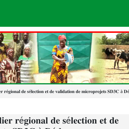
𝐫 𝐫é𝐠𝐢𝐨𝐧𝐚𝐥 𝐝𝐞 𝐬é𝐥𝐞𝐜𝐭𝐢𝐨𝐧 𝐞𝐭 𝐝𝐞 𝐯𝐚𝐥𝐢𝐝𝐚𝐭𝐢𝐨𝐧 𝐝𝐞 𝐦𝐢𝐜𝐫𝐨𝐩𝐫𝐨𝐣𝐞𝐭𝐬 𝐒𝐃𝟑𝐂 à 
𝐞𝐫 𝐫é𝐠𝐢𝐨𝐧𝐚𝐥 𝐝𝐞 𝐬é𝐥𝐞𝐜𝐭𝐢𝐨𝐧 𝐞𝐭 𝐝𝐞