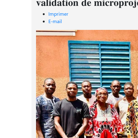
𝐯𝐚𝐥𝐢𝐝𝐚𝐭𝐢𝐨𝐧 𝐝𝐞 𝐦𝐢𝐜𝐫𝐨𝐩𝐫
Imprimer
E-mail