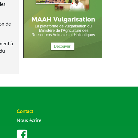
des
ion de
ment à
 du
Contact
Nous écrire