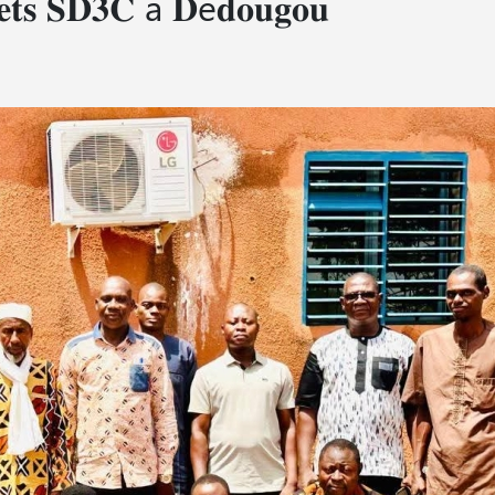
𝐨𝐣𝐞𝐭𝐬 𝐒𝐃𝟑𝐂 à 𝐃é𝐝𝐨𝐮𝐠𝐨𝐮