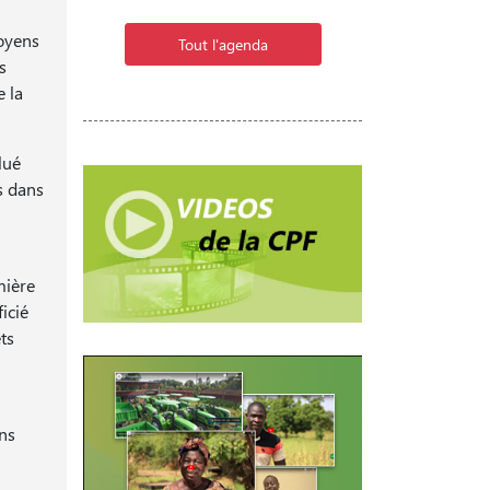
moyens
Tout l'agenda
s
e la
lué
s dans
mière
icié
ts
ons