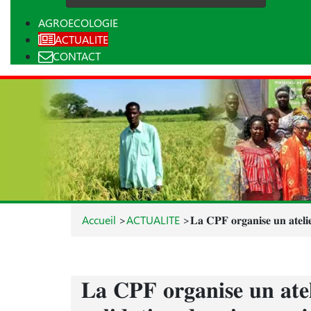
AGROECOLOGIE
ACTUALITE
CONTACT
Accueil
>
ACTUALITE
>
𝐋𝐚 𝐂𝐏𝐅 𝐨𝐫𝐠𝐚𝐧𝐢𝐬𝐞 𝐮𝐧 𝐚𝐭𝐞𝐥𝐢
𝐋𝐚 𝐂𝐏𝐅 𝐨𝐫𝐠𝐚𝐧𝐢𝐬𝐞 𝐮𝐧 𝐚𝐭𝐞𝐥