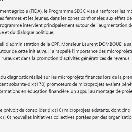
ement agricole (FIDA), le Programme SD3C vise à renforcer les 
es femmes et les jeunes, dans les zones confrontées aux effets de
Le programme intervient principalement autour de l’augmentation d
ue et du dialogue politique.
eil d’administration de la CPF, Monsieur Laurent DOMBOUE, a sa
tour de cette initiative. Il a rappelé l’importance des microprojet
 ruraux et dans la promotion d’activités génératrices de revenus
 du diagnostic réalisé sur les microprojets financés lors de la pre
ent soixante-dix (170) promoteurs de microprojets avaient bénéf
ormations en éducation financière, un appui au montage de proje
prévoit de consolider dix (10) microprojets existants, dont cinq
dix (10) nouvelles initiatives collectives portées par des organisati