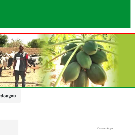
é𝐝𝐨𝐮𝐠𝐨𝐮
ConnexApps