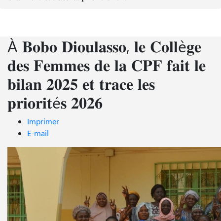
À 𝐁𝐨𝐛𝐨 𝐃𝐢𝐨𝐮𝐥𝐚𝐬𝐬𝐨, 𝐥𝐞 𝐂𝐨𝐥𝐥è𝐠𝐞
𝐝𝐞𝐬 𝐅𝐞𝐦𝐦𝐞𝐬 𝐝𝐞 𝐥𝐚 𝐂𝐏𝐅 𝐟𝐚𝐢𝐭 𝐥𝐞
𝐛𝐢𝐥𝐚𝐧 𝟐𝟎𝟐𝟓 𝐞𝐭 𝐭𝐫𝐚𝐜𝐞 𝐥𝐞𝐬
𝐩𝐫𝐢𝐨𝐫𝐢𝐭é𝐬 𝟐𝟎𝟐𝟔
Imprimer
E-mail