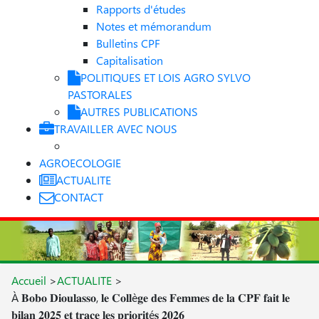
Rapports d'études
Notes et mémorandum
Bulletins CPF
Capitalisation
POLITIQUES ET LOIS AGRO SYLVO
PASTORALES
AUTRES PUBLICATIONS
TRAVAILLER AVEC NOUS
AGROECOLOGIE
ACTUALITE
CONTACT
Accueil
>
ACTUALITE
>
À 𝐁𝐨𝐛𝐨 𝐃𝐢𝐨𝐮𝐥𝐚𝐬𝐬𝐨, 𝐥𝐞 𝐂𝐨𝐥𝐥è𝐠𝐞 𝐝𝐞𝐬 𝐅𝐞𝐦𝐦𝐞𝐬 𝐝𝐞 𝐥𝐚 𝐂𝐏𝐅 𝐟𝐚𝐢𝐭 𝐥𝐞
𝐛𝐢𝐥𝐚𝐧 𝟐𝟎𝟐𝟓 𝐞𝐭 𝐭𝐫𝐚𝐜𝐞 𝐥𝐞𝐬 𝐩𝐫𝐢𝐨𝐫𝐢𝐭é𝐬 𝟐𝟎𝟐𝟔